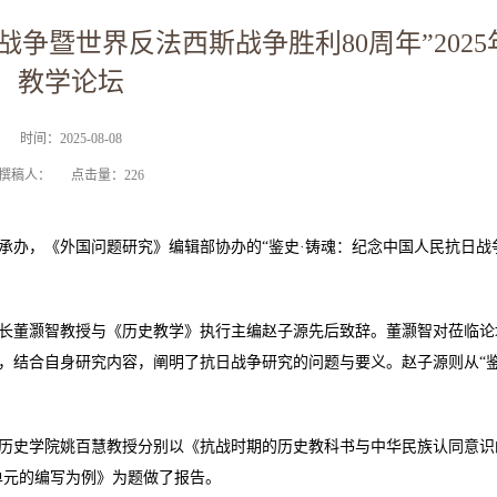
争暨世界反法西斯战争胜利80周年”202
教学论坛
时间：2025-08-08
撰稿人： 点击量：
226
承办，《外国问题研究》编辑部协办的“鉴史·铸魂：纪念中国人民抗日战
长董灏智教授与《历史教学》执行主编赵子源先后致辞。董灏智对莅临论
，结合自身研究内容，阐明了抗日战争研究的问题与要义。赵子源则从“鉴
历史学院姚百慧教授分别以《抗战时期的历史教科书与中华民族认同意识
单元的编写为例》为题做了报告。