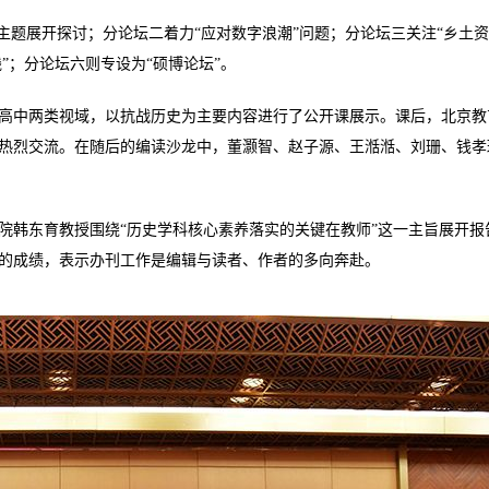
主题展开探讨；分论坛二着力“应对数字浪潮”问题；分论坛三关注“乡土资
”；分论坛六则专设为“硕博论坛”。
、高中两类视域，以抗战历史为主要内容进行了公开课展示。课后，北京教
热烈交流。在随后的编读沙龙中，董灏智、赵子源、王湉湉、刘珊、钱孝
院韩东育教授围绕“历史学科核心素养落实的关键在教师”这一主旨展开报
得的成绩，表示办刊工作是编辑与读者、作者的多向奔赴。